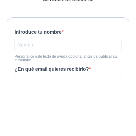
Introduce tu nombre
Personalice este texto de ayuda opcional antes de publicar su
formulario.
¿En qué email quieres recibirlo?
Introduzca su dirección de e-mail para suscribirse. Ej.:
abc@xyz.com
¿En qué centro trabajas?
Personalice este texto de ayuda opcional antes de publicar su
formulario.